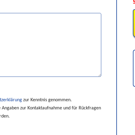
g, UV-Digitaldruck (CMYK) beidseitig möglich
ngsum
0 €
00 €
tzerklärung
zur Kenntnis genommen.
e Angaben zur Kontaktaufnahme und für Rückfragen
rden.
nd