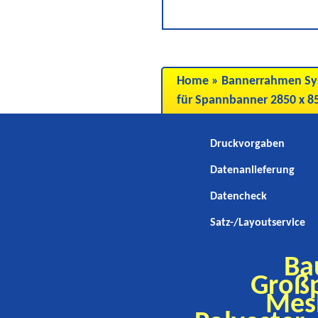
Home
»
Bannerrahmen Sy
für Spannbanner 2850 x 
Druckvorgaben
Datenanlieferung
Datencheck
Satz-/Layoutservice
Ba
Großp
Mes