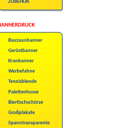
ZUBEHÖR
BANNERDRUCK
Bauzaunbanner
Gerüstbanner
Kranbanner
Werbefahne
Tennisblende
Palettenhusse
Biertischschürze
Großplakate
Spanntransparente