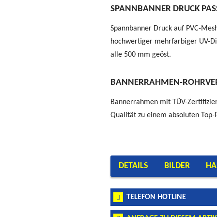
SPANNBANNER DRUCK PAS
Spannbanner Druck auf PVC-Mesh
hochwertiger mehrfarbiger UV-Di
alle 500 mm geöst.
BANNERRAHMEN-ROHRVE
Bannerrahmen mit TÜV-Zertifizier
Qualität zu einem absoluten Top-P
DETAILS
BILDER
HA
Bannerrahmen Quer 300
Hinweis zur Haftung: Als Lieferant üb
Bannerrahmen Stand Quer 2,65 x
der montierten Alu-Bannerrahmen. Led
Bannerrahmen Stand Quer 2,15 x
TELEFON HOTLINE
2850 x 850 mm
fachgerecht vorgenommen werden. Als 
Bannerrahmen Stand Quer 3,15 x
Artikel-Nummer:
S200411