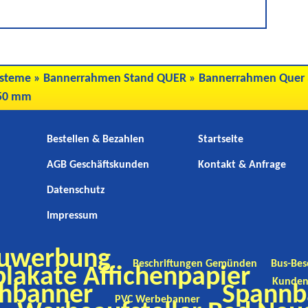
steme
»
Bannerrahmen Stand QUER
»
Bannerrahmen Quer 3
850 mm
Bestellen & Bezahlen
Startseite
AGB Geschäftskunden
Kontakt & Anfrage
Datenschutz
Impressum
uwerbung
Beschriftungen Gemünden
Bus-Bes
lakate Affichenpapier
Kunden
hbanner
Spannb
PVC Werbebanner