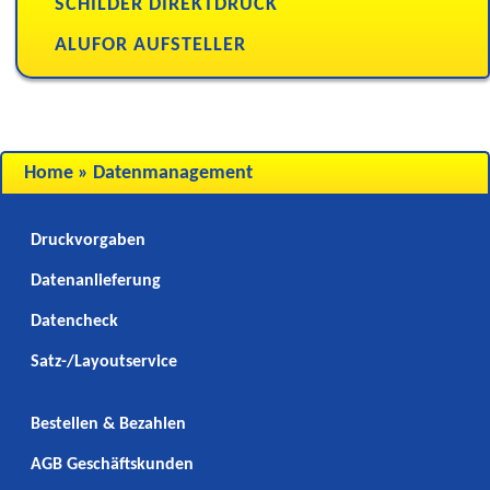
SCHILDER DIREKTDRUCK
ALUFOR AUFSTELLER
Home
»
Datenmanagement
Druckvorgaben
Datenanlieferung
Datencheck
Satz-/Layoutservice
Bestellen & Bezahlen
AGB Geschäftskunden