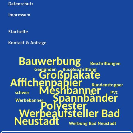
Datenschutz
Impressum
Startseite
Kontakt & Anfrage
Bauwerbung
Beschriftungen
Gemünden
Bus-Beschriftung
Großplakate
Affichenpapier
Kundenstopper
Meshbanner
schwer
PVC
Spannbänder
Werbebanner
Polyester
Werbeaufsteller Bad
Neustadt
Werbung Bad Neustadt