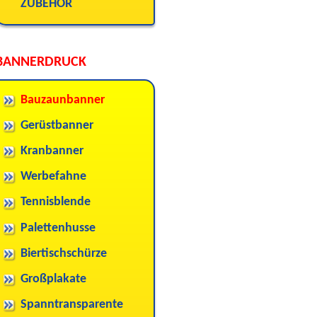
ZUBEHÖR
BANNERDRUCK
Bauzaunbanner
Gerüstbanner
Kranbanner
Werbefahne
Tennisblende
Palettenhusse
Biertischschürze
Großplakate
Spanntransparente