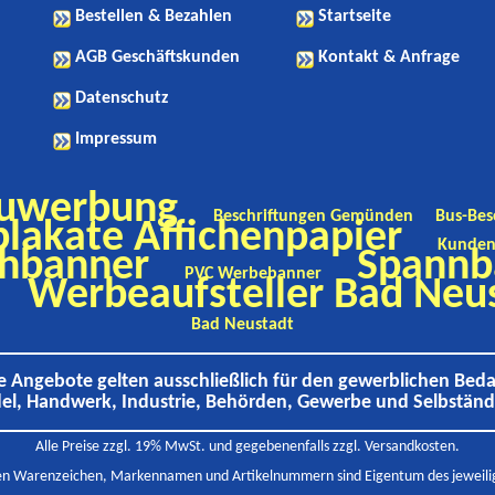
Bestellen & Bezahlen
Startseite
AGB Geschäftskunden
Kontakt & Anfrage
Datenschutz
Impressum
uwerbung
Beschriftungen Gemünden
Bus-Bes
lakate Affichenpapier
Kunden
hbanner
Spannb
PVC Werbebanner
Werbeaufsteller Bad Neu
Bad Neustadt
e Angebote gelten ausschließlich für den gewerblichen Beda
el, Handwerk, Industrie, Behörden, Gewerbe und Selbständ
Alle Preise zzgl. 19% MwSt. und gegebenenfalls zzgl. Versandkosten.
en Warenzeichen, Markennamen und Artikelnummern sind Eigentum des jeweilig