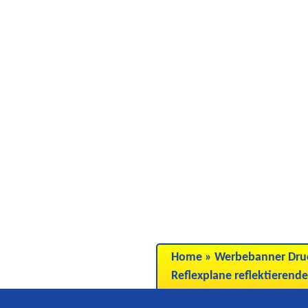
Home
»
Werbebanner Dru
Reflexplane reflektierende