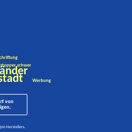
chriftung
stopper schwer
änder
stadt
Werbung
rf von
igen.
en Herstellers.