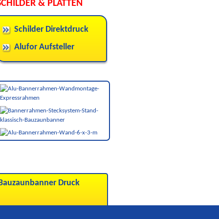
SCHILDER & PLATTEN
Schilder Direktdruck
Alufor Aufsteller
Bauzaunbanner Druck