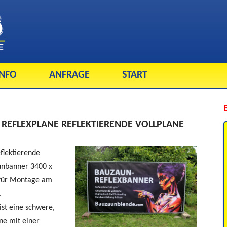
INFO
ANFRAGE
START
EFLEXPLANE REFLEKTIERENDE VOLLPLANE
eflektierende
unbanner 3400 x
 für Montage am
.
st eine schwere,
ne mit einer