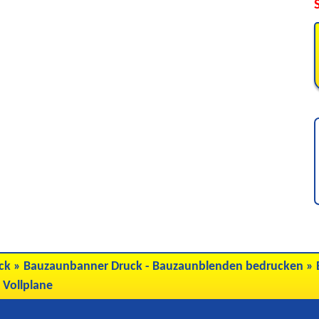
ck
»
Bauzaunbanner Druck - Bauzaunblenden bedrucken
»
 Vollplane