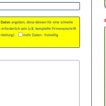
 und andere Konfektionierungen auf Anfrage.
 Daten
angeben, diese können für eine schnelle
 erforderlich sein (z.B. komplette Firmenanschrift
stellung).
mehr Daten - freiwillig