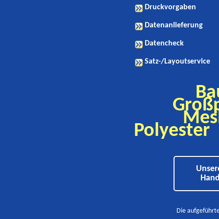
Druckvorgaben
Datenanlieferung
Datencheck
Satz-/Layoutservice
Ba
Großp
Mes
Polyester
Unser
Hand
Die aufgeführt