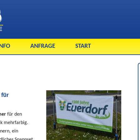
INFO
ANFRAGE
START
 für
ner
für den
ck mehrfarbig.
nern, ein
liches Spannset.